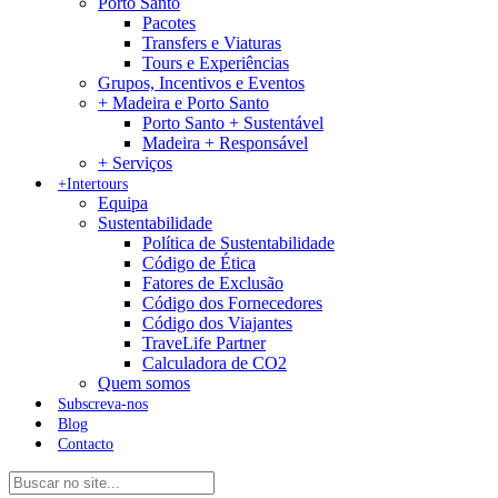
Porto Santo
Pacotes
Transfers e Viaturas
Tours e Experiências
Grupos, Incentivos e Eventos
+ Madeira e Porto Santo
Porto Santo + Sustentável
Madeira + Responsável
+ Serviços
+Intertours
Equipa
Sustentabilidade
Política de Sustentabilidade
Código de Ética
Fatores de Exclusão
Código dos Fornecedores
Código dos Viajantes
TraveLife Partner
Calculadora de CO2
Quem somos
Subscreva-nos
Blog
Contacto