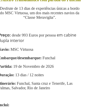
Desfrute de 13 dias de experiências únicas a bordo
do MSC Virtuosa, um dos mais recentes navios da
“Classe Meraviglia”.
:
em cabine
Preço
desde 993 Euros por pessoa
dupla interior
Navio:
MSC Virtuosa
Embarque/desembarque:
Funchal
Partida:
19 de Novembro de 2026
Duração:
13 dias / 12 noites
tinerário:
Funchal, Santa cruz e Tenerife, Las
almas, Salvador, Rio de Janeiro
nclui: