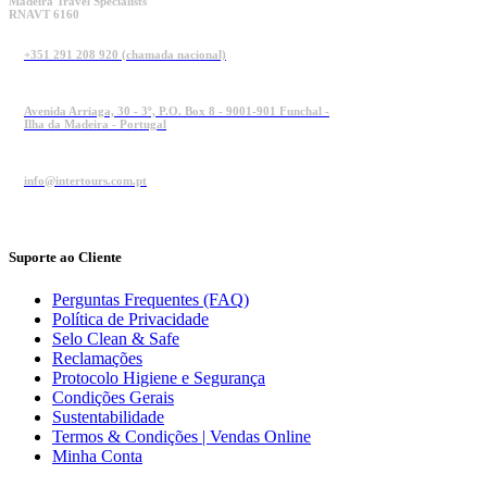
Madeira Travel Specialists
RNAVT 6160
+351 291 208 920 (chamada nacional)
Avenida Arriaga, 30 - 3º, P.O. Box 8 - 9001-901 Funchal -
Ilha da Madeira - Portugal
info@intertours.com.pt
Suporte ao Cliente
Perguntas Frequentes (FAQ)
Política de Privacidade
Selo Clean & Safe
Reclamações
Protocolo Higiene e Segurança
Condições Gerais
Sustentabilidade
Termos & Condições | Vendas Online
Minha Conta