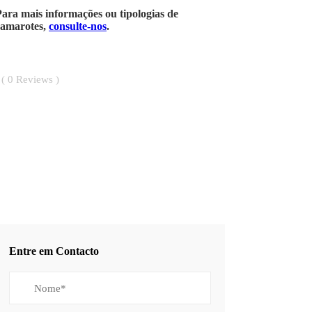
ara mais informações ou tipologias de
camarotes,
consulte-nos
.
0
Reviews
Entre em Contacto