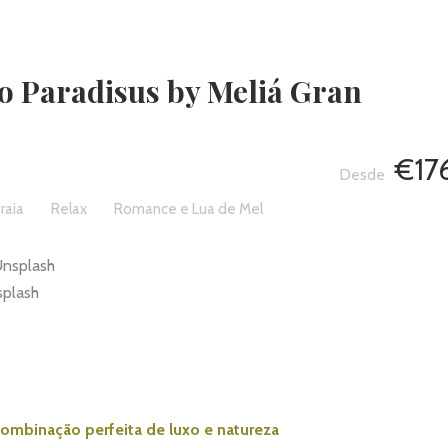
no Paradisus by Meliá Gran
€17
raia
Relax
Romance e Lua de Mel
splash
ombinação perfeita de luxo e natureza