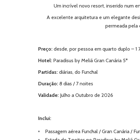
Um incrível novo resort, inserido num e
A excelente arquitetura e um elegante desi
permeada pela es
Preço:
desde, por pessoa em quarto duplo – 1 
Hotel:
Paradisus by Meliá Gran Canária 5*
Partidas
:
diárias, do Funchal
Duração:
8 dias / 7 noites
Validade:
Julho a Outubro de 2026
Inclui:
Passagem aérea Funchal / Gran Canária / Fu
Estada de 7 noites no Paradisus by Meliá G