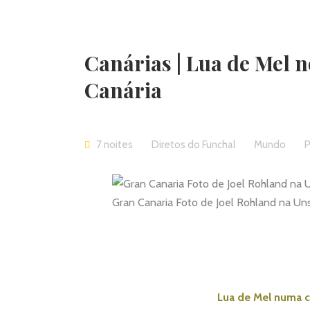
Canárias | Lua de Mel 
Canária
7 noites
Diretos do Funchal
Mundo
P
Gran Canaria Foto de Joel Rohland na Un
Lua de Mel numa c