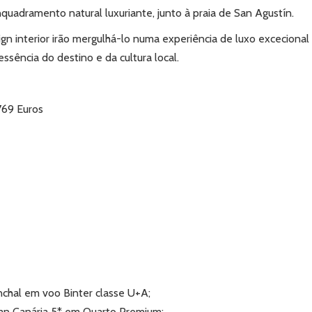
nquadramento natural luxuriante, junto à praia de San Agustín.
gn interior irão mergulhá-lo numa experiência de luxo excecional
sência do destino e da cultura local.
769 Euros
nchal em voo Binter classe U+A;
ran Canária 5* em Quarto Premium;