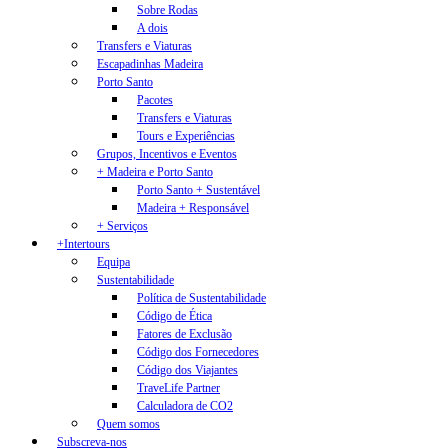
Sobre Rodas
A dois
Transfers e Viaturas
Escapadinhas Madeira
Porto Santo
Pacotes
Transfers e Viaturas
Tours e Experiências
Grupos, Incentivos e Eventos
+ Madeira e Porto Santo
Porto Santo + Sustentável
Madeira + Responsável
+ Serviços
+Intertours
Equipa
Sustentabilidade
Política de Sustentabilidade
Código de Ética
Fatores de Exclusão
Código dos Fornecedores
Código dos Viajantes
TraveLife Partner
Calculadora de CO2
Quem somos
Subscreva-nos