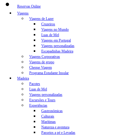
Reservas Online
Viagens
Viagens de Lazer
Cruzeiros
Viagens no Mundo
Luas de Mel
Viagens em Portugal
Viagens personalizadas
Escapadinhas Madeira
Viagens Corporativas
Viagens de grupo
Cheque Viagem
Programa Estudante Insular
Madeira
Pacotes
Luas de Mel
Viagens personalizadas
Excursões e Tours
Experiências
Gastronómicas
Culturais
Marítimas
Natureza e aventura
Passeios a pé e Levadas