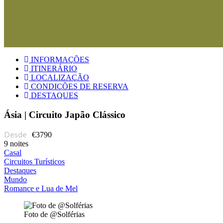
INFORMAÇÕES
ITINERÁRIO
LOCALIZAÇÃO
CONDIÇÕES DE RESERVA
DESTAQUES
Ásia | Circuito Japão Clássico
€3790
9 noites
Casal
Circuitos Turísticos
Destaques
Mundo
Romance e Lua de Mel
Foto de @Solférias