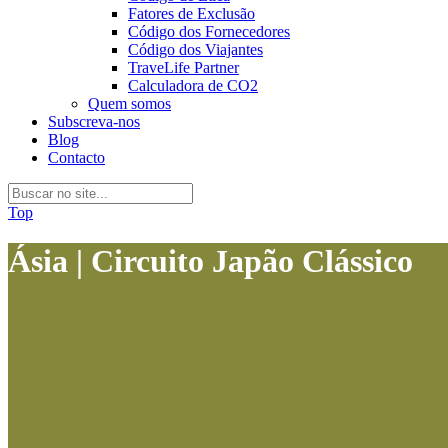
Fatores de Exclusão
Código dos Fornecedores
Código dos Viajantes
TraveLife Partner
Calculadora de CO2
Quem somos
Subscreva-nos
Blog
Contacto
Top
Ásia | Circuito Japão Clássico