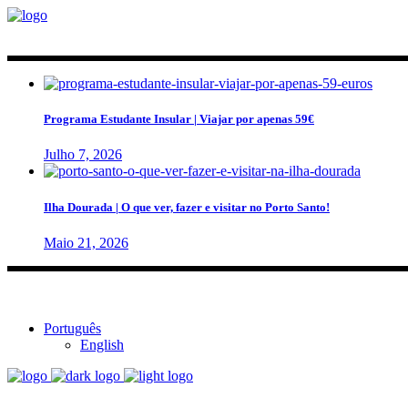
Programa Estudante Insular | Viajar por apenas 59€
Julho 7, 2026
Ilha Dourada | O que ver, fazer e visitar no Porto Santo!
Maio 21, 2026
Português
English