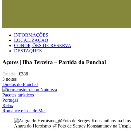
INFORMAÇÕES
LOCALIZAÇÃO
CONDIÇÕES DE RESERVA
DESTAQUES
Açores | Ilha Terceira – Partida do Funchal
€386
3 noites
Diretos do Funchal
Natureza
Pacotes turísticos
Portugal
Relax
Romance e Lua de Mel
Angra do Heroísmo_@Foto de Sergey Konstantinov na Unspl