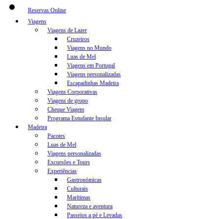
Reservas Online
Viagens
Viagens de Lazer
Cruzeiros
Viagens no Mundo
Luas de Mel
Viagens em Portugal
Viagens personalizadas
Escapadinhas Madeira
Viagens Corporativas
Viagens de grupo
Cheque Viagem
Programa Estudante Insular
Madeira
Pacotes
Luas de Mel
Viagens personalizadas
Excursões e Tours
Experiências
Gastronómicas
Culturais
Marítimas
Natureza e aventura
Passeios a pé e Levadas