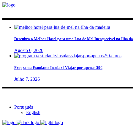
Descubra o Melhor Hotel para uma Lua de Mel Inesquecível na Ilha d
Agosto 6, 2026
Programa Estudante Insular | Viajar por apenas 59€
Julho 7, 2026
Português
English