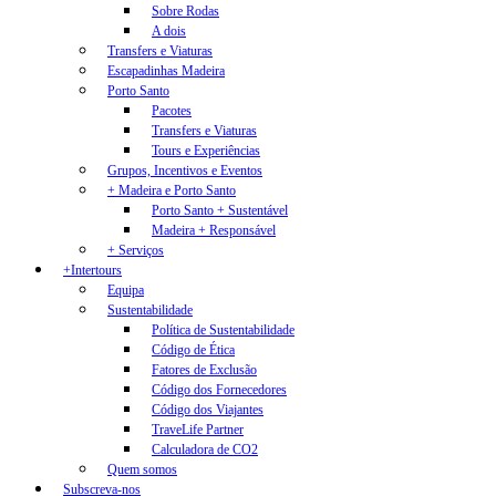
Sobre Rodas
A dois
Transfers e Viaturas
Escapadinhas Madeira
Porto Santo
Pacotes
Transfers e Viaturas
Tours e Experiências
Grupos, Incentivos e Eventos
+ Madeira e Porto Santo
Porto Santo + Sustentável
Madeira + Responsável
+ Serviços
+Intertours
Equipa
Sustentabilidade
Política de Sustentabilidade
Código de Ética
Fatores de Exclusão
Código dos Fornecedores
Código dos Viajantes
TraveLife Partner
Calculadora de CO2
Quem somos
Subscreva-nos