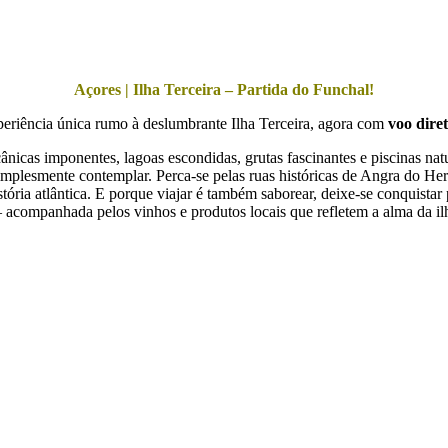
Açores | Ilha Terceira – Partida do Funchal!
riência única rumo à deslumbrante
Ilha Terceira
, agora com
voo dire
icas imponentes, lagoas escondidas, grutas fascinantes e piscinas natura
implesmente contemplar. Perca-se pelas ruas históricas de
Angra do He
stória atlântica. E porque viajar é também saborear, deixe-se conquistar 
acompanhada pelos vinhos e produtos locais que refletem a alma da il