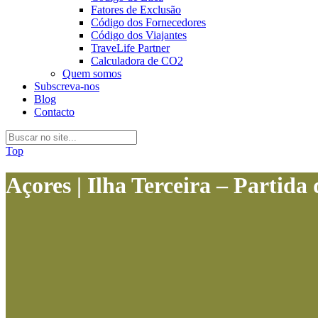
Fatores de Exclusão
Código dos Fornecedores
Código dos Viajantes
TraveLife Partner
Calculadora de CO2
Quem somos
Subscreva-nos
Blog
Contacto
Top
Açores | Ilha Terceira – Partida