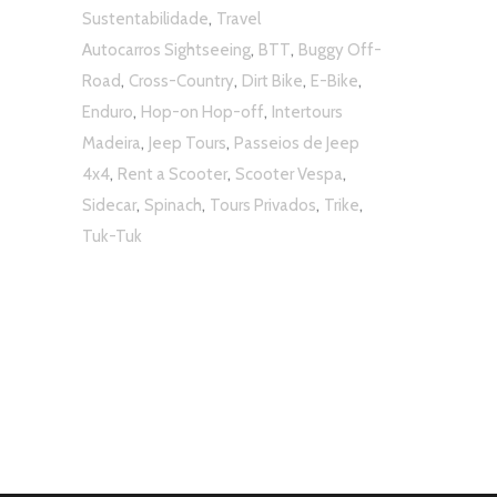
,
Sustentabilidade
Travel
,
,
Autocarros Sightseeing
BTT
Buggy Off-
,
,
,
,
Road
Cross-Country
Dirt Bike
E-Bike
,
,
Enduro
Hop-on Hop-off
Intertours
,
,
Madeira
Jeep Tours
Passeios de Jeep
,
,
,
4x4
Rent a Scooter
Scooter Vespa
,
,
,
,
Sidecar
Spinach
Tours Privados
Trike
Tuk-Tuk