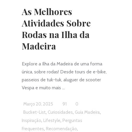
As Melhores
Atividades Sobre
Rodas na Ilha da
Madeira
Explore a Ilha da Madeira de uma forma
única, sobre rodas! Desde tours de e-bike,
passeios de tuk-tuk, aluguer de scooter
Vespa e muito mais
Março 20, 2025
91
0
,
,
,
Bucket-List
Curiosidades
Guia Madeira
,
,
Inspiração
Lifestyle
Perguntas
,
,
Frequentes
Recomendação