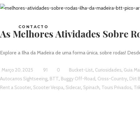
CONTACTO
As Melhores Atividades Sobre R
Explore a Ilha da Madeira de uma forma única, sobre rodas! Desde
,
,
Março 20, 2025
91
0
Bucket-List
Curiosidades
Guia Ma
,
,
,
,
Autocarros Sightseeing
BTT
Buggy Off-Road
Cross-Country
Dirt 
,
,
,
,
,
Rent a Scooter
Scooter Vespa
Sidecar
Spinach
Tours Privados
Tri