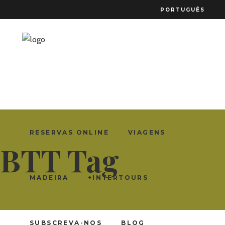
PORTUGUÊS
RESERVAS ONLINE
VIAGENS
BTT Tag
MADEIRA
+INTERTOURS
SUBSCREVA-NOS
BLOG