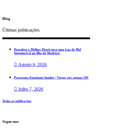
Blog
Últimas publicações
Descubra o Melhor Hotel para uma Lua de Mel
Inesquecível na Ilha da Madeira!
Agosto 6, 2026
Programa Estudante Insular | Viajar por apenas 59€
Julho 7, 2026
Todas as publicações
Segue-nos