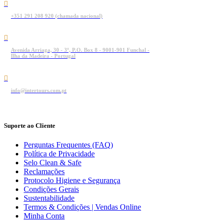
+351 291 208 920 (chamada nacional)
Avenida Arriaga, 30 - 3º, P.O. Box 8 - 9001-901 Funchal -
Ilha da Madeira - Portugal
info@intertours.com.pt
Suporte ao Cliente
Perguntas Frequentes (FAQ)
Política de Privacidade
Selo Clean & Safe
Reclamações
Protocolo Higiene e Segurança
Condições Gerais
Sustentabilidade
Termos & Condições | Vendas Online
Minha Conta