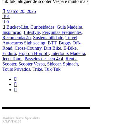
tuk-tuk, aluguer de scooter Vespa e muito mais
Março 20, 2025
91
0
Bucket-List
,
Curiosidades
,
Guia Madeira
,
Inspiração
,
Lifestyle
,
Perguntas Frequentes
,
Recomendação
,
Sustentabilidade
,
Travel
Autocarros Sightseeing
,
BTT
,
Buggy Off-
Road
,
Cross-Country
,
Dirt Bike
,
E-Bike
,
Enduro
,
Hop-on Hop-off
,
Intertours Madeira
,
Jeep Tours
,
Passeios de Jeep 4x4
,
Rent a
Scooter
,
Scooter Vespa
,
Sidecar
,
Spinach
,
Tours Privados
,
Trike
,
Tuk-Tuk
Madeira Travel Specialists
RNAVT 6160