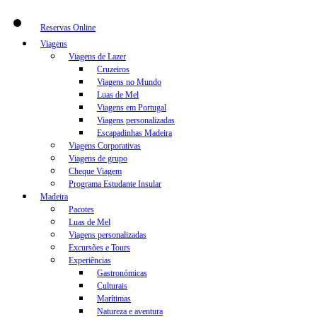
Reservas Online
Viagens
Viagens de Lazer
Cruzeiros
Viagens no Mundo
Luas de Mel
Viagens em Portugal
Viagens personalizadas
Escapadinhas Madeira
Viagens Corporativas
Viagens de grupo
Cheque Viagem
Programa Estudante Insular
Madeira
Pacotes
Luas de Mel
Viagens personalizadas
Excursões e Tours
Experiências
Gastronómicas
Culturais
Marítimas
Natureza e aventura