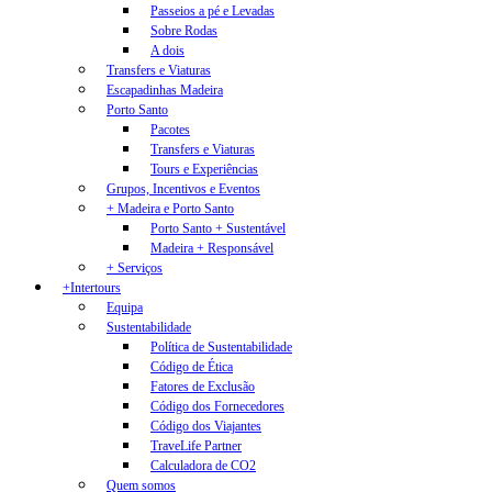
Passeios a pé e Levadas
Sobre Rodas
A dois
Transfers e Viaturas
Escapadinhas Madeira
Porto Santo
Pacotes
Transfers e Viaturas
Tours e Experiências
Grupos, Incentivos e Eventos
+ Madeira e Porto Santo
Porto Santo + Sustentável
Madeira + Responsável
+ Serviços
+Intertours
Equipa
Sustentabilidade
Política de Sustentabilidade
Código de Ética
Fatores de Exclusão
Código dos Fornecedores
Código dos Viajantes
TraveLife Partner
Calculadora de CO2
Quem somos