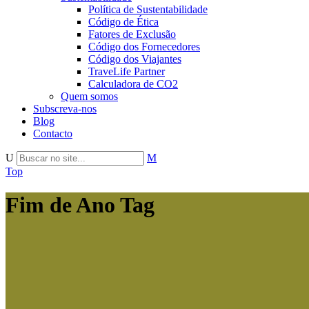
Política de Sustentabilidade
Código de Ética
Fatores de Exclusão
Código dos Fornecedores
Código dos Viajantes
TraveLife Partner
Calculadora de CO2
Quem somos
Subscreva-nos
Blog
Contacto
Top
Fim de Ano Tag