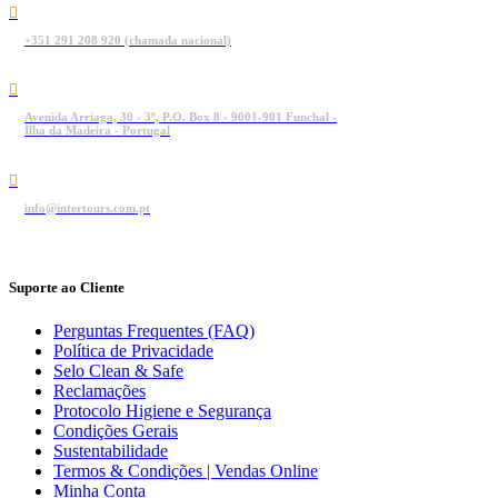
+351 291 208 920 (chamada nacional)
Avenida Arriaga, 30 - 3º, P.O. Box 8 - 9001-901 Funchal -
Ilha da Madeira - Portugal
info@intertours.com.pt
Suporte ao Cliente
Perguntas Frequentes (FAQ)
Política de Privacidade
Selo Clean & Safe
Reclamações
Protocolo Higiene e Segurança
Condições Gerais
Sustentabilidade
Termos & Condições | Vendas Online
Minha Conta