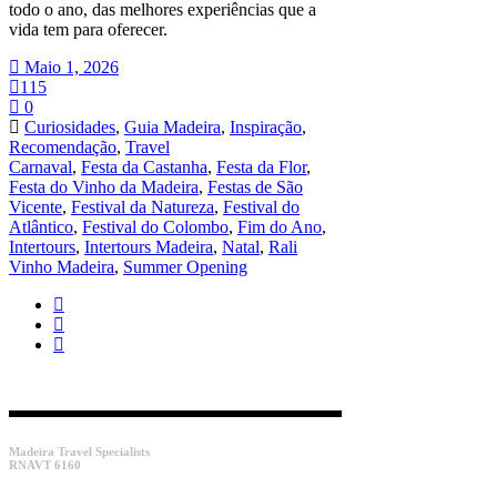
todo o ano, das melhores experiências que a
vida tem para oferecer.
Maio 1, 2026
115
0
Curiosidades
,
Guia Madeira
,
Inspiração
,
Recomendação
,
Travel
Carnaval
,
Festa da Castanha
,
Festa da Flor
,
Festa do Vinho da Madeira
,
Festas de São
Vicente
,
Festival da Natureza
,
Festival do
Atlântico
,
Festival do Colombo
,
Fim do Ano
,
Intertours
,
Intertours Madeira
,
Natal
,
Rali
Vinho Madeira
,
Summer Opening
Madeira Travel Specialists
RNAVT 6160