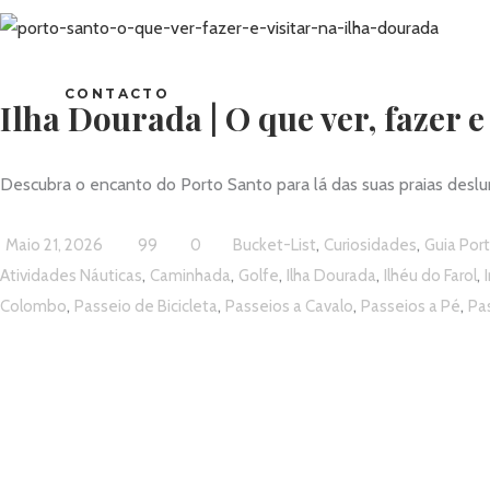
CONTACTO
Ilha Dourada | O que ver, fazer e
Descubra o encanto do Porto Santo para lá das suas praias deslum
,
,
Maio 21, 2026
99
0
Bucket-List
Curiosidades
Guia Por
,
,
,
,
,
Atividades Náuticas
Caminhada
Golfe
Ilha Dourada
Ilhéu do Farol
,
,
,
,
Colombo
Passeio de Bicicleta
Passeios a Cavalo
Passeios a Pé
Pa