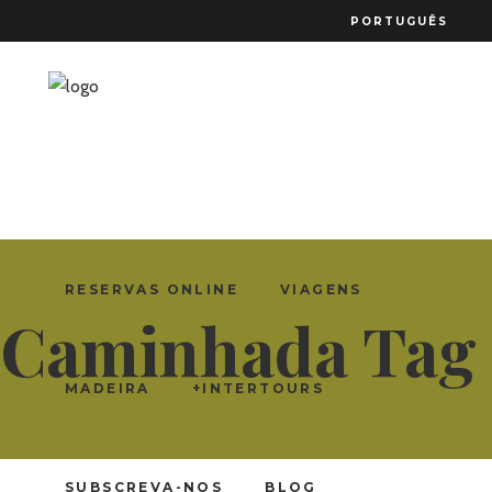
PORTUGUÊS
RESERVAS ONLINE
VIAGENS
Caminhada Tag
MADEIRA
+INTERTOURS
SUBSCREVA-NOS
BLOG