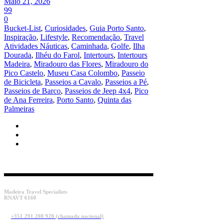
Maio 21, 2026
99
0
Bucket-List
,
Curiosidades
,
Guia Porto Santo
,
Inspiração
,
Lifestyle
,
Recomendação
,
Travel
Atividades Náuticas
,
Caminhada
,
Golfe
,
Ilha
Dourada
,
Ilhéu do Farol
,
Intertours
,
Intertours
Madeira
,
Miradouro das Flores
,
Miradouro do
Pico Castelo
,
Museu Casa Colombo
,
Passeio
de Bicicleta
,
Passeios a Cavalo
,
Passeios a Pé
,
Passeios de Barco
,
Passeios de Jeep 4x4
,
Pico
de Ana Ferreira
,
Porto Santo
,
Quinta das
Palmeiras
Madeira Travel Specialists
RNAVT 6160
+351 291 208 920 (chamada nacional)