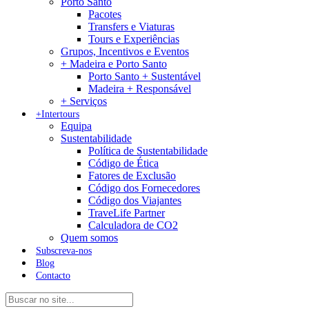
Porto Santo
Pacotes
Transfers e Viaturas
Tours e Experiências
Grupos, Incentivos e Eventos
+ Madeira e Porto Santo
Porto Santo + Sustentável
Madeira + Responsável
+ Serviços
+Intertours
Equipa
Sustentabilidade
Política de Sustentabilidade
Código de Ética
Fatores de Exclusão
Código dos Fornecedores
Código dos Viajantes
TraveLife Partner
Calculadora de CO2
Quem somos
Subscreva-nos
Blog
Contacto