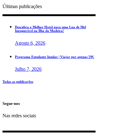
Últimas publicações
Descubra o Melhor Hotel para uma Lua de Mel
Inesquecível na Ilha da Madeira!
Agosto 6, 2026
Programa Estudante Insular | Viajar por apenas 59€
Julho 7, 2026
Todas as publicações
Segue-nos
Nas redes sociais