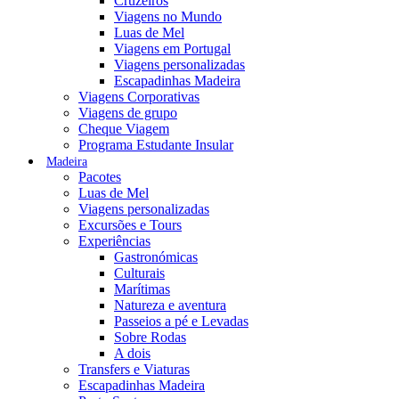
Cruzeiros
Viagens no Mundo
Luas de Mel
Viagens em Portugal
Viagens personalizadas
Escapadinhas Madeira
Viagens Corporativas
Viagens de grupo
Cheque Viagem
Programa Estudante Insular
Madeira
Pacotes
Luas de Mel
Viagens personalizadas
Excursões e Tours
Experiências
Gastronómicas
Culturais
Marítimas
Natureza e aventura
Passeios a pé e Levadas
Sobre Rodas
A dois
Transfers e Viaturas
Escapadinhas Madeira