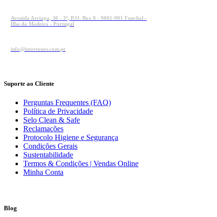
Avenida Arriaga, 30 - 3º, P.O. Box 8 - 9001-901 Funchal -
Ilha da Madeira - Portugal
info@intertours.com.pt
Suporte ao Cliente
Perguntas Frequentes (FAQ)
Política de Privacidade
Selo Clean & Safe
Reclamações
Protocolo Higiene e Segurança
Condições Gerais
Sustentabilidade
Termos & Condições | Vendas Online
Minha Conta
Blog