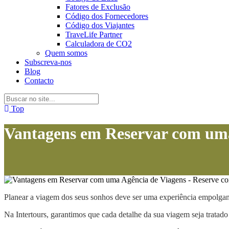
Fatores de Exclusão
Código dos Fornecedores
Código dos Viajantes
TraveLife Partner
Calculadora de CO2
Quem somos
Subscreva-nos
Blog
Contacto
Top
Vantagens em Reservar com uma
Planear a viagem dos seus sonhos deve ser uma experiência empolgant
Na Intertours, garantimos que cada detalhe da sua viagem seja tratad