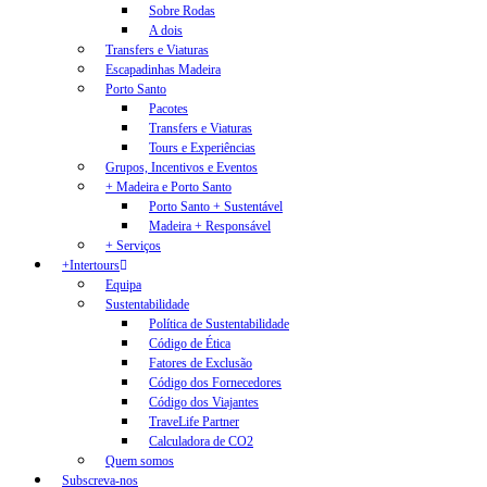
Sobre Rodas
A dois
Transfers e Viaturas
Escapadinhas Madeira
Porto Santo
Pacotes
Transfers e Viaturas
Tours e Experiências
Grupos, Incentivos e Eventos
+ Madeira e Porto Santo
Porto Santo + Sustentável
Madeira + Responsável
+ Serviços
+Intertours
Equipa
Sustentabilidade
Política de Sustentabilidade
Código de Ética
Fatores de Exclusão
Código dos Fornecedores
Código dos Viajantes
TraveLife Partner
Calculadora de CO2
Quem somos
Subscreva-nos