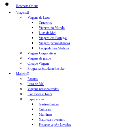
Reservas Online
Viagens
Viagens de Lazer
Cruzeiros
Viagens no Mundo
Luas de Mel
Viagens em Portugal
Viagens personalizadas
Escapadinhas Madeira
Viagens Corporativas
Viagens de grupo
Cheque Viagem
Programa Estudante Insular
Madeira
Pacotes
Luas de Mel
Viagens personalizadas
Excursões e Tours
Experiências
Gastronómicas
Culturais
Marítimas
Natureza e aventura
Passeios a pé e Levadas