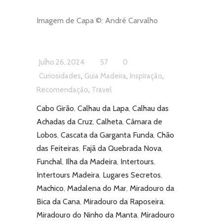
Imagem de Capa ©:
André Carvalho
Julho 26, 2024
57
0
,
,
,
Curiosidades
Guia Madeira
Inspiração
,
Recomendação
Travel
Cabo Girão
,
Calhau da Lapa
,
Calhau das
Achadas da Cruz
,
Calheta
,
Câmara de
Lobos
,
Cascata da Garganta Funda
,
Chão
das Feiteiras
,
Fajã da Quebrada Nova
,
Funchal
,
Ilha da Madeira
,
Intertours
,
Intertours Madeira
,
Lugares Secretos
,
Machico
,
Madalena do Mar
,
Miradouro da
Bica da Cana
,
Miradouro da Raposeira
,
Miradouro do Ninho da Manta
,
Miradouro