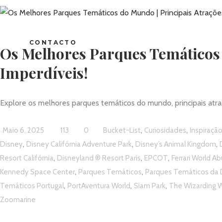
CONTACTO
Os Melhores Parques Temáticos 
Imperdíveis!
Explore os melhores parques temáticos do mundo, principais atraç
,
,
Maio 6, 2025
113
0
Bucket-List
Curiosidades
Inspiraçã
,
,
,
Disney
Disney Califórnia Adventure Park
Disney’s Animal Kingdom
,
,
,
Resort Califórnia
Disneyland ® Resort Paris
EPCOT
Ferrari World A
,
,
Kennedy Space Center
Parques Temáticos
Parques Temáticos da 
,
,
,
Temáticos Portugal
PortAventura World
Siam Park
The Wizarding W
Zoomarine