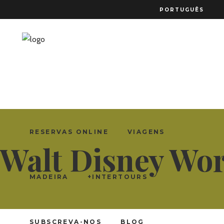
PORTUGUÊS
RESERVAS ONLINE
VIAGENS
Walt Disney Wor
MADEIRA
+INTERTOURS
SUBSCREVA-NOS
BLOG