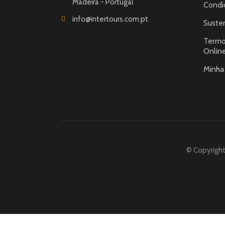
Madeira - Portugal
Condi
info@intertours.com.pt
Susten
Termo
Onlin
Minha
© Copyright