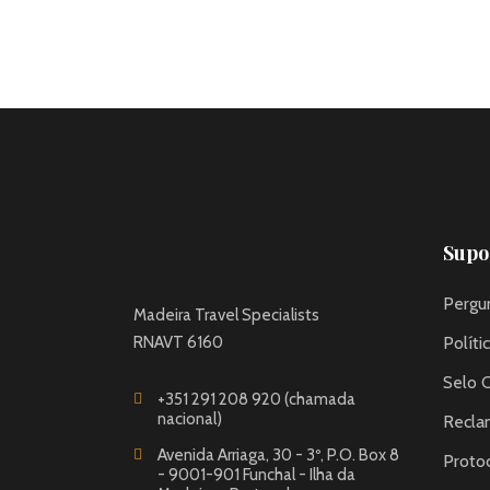
Supor
Pergu
Madeira Travel Specialists
RNAVT 6160
Políti
Selo 
+351 291 208 920 (chamada
nacional)
Recla
Avenida Arriaga, 30 - 3º, P.O. Box 8
Proto
- 9001-901 Funchal - Ilha da