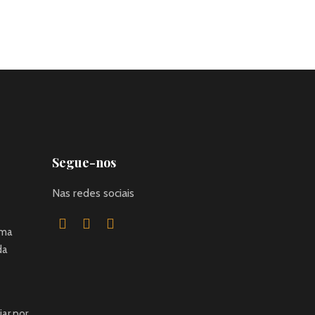
Segue-nos
Nas redes sociais
uma
da
jar por