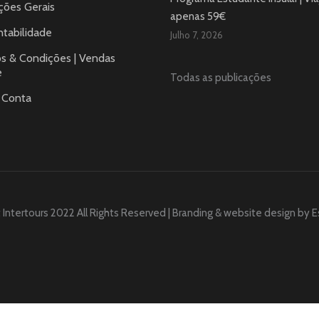
ções Gerais
apenas 59€
tabilidade
Julho 7, 2026
s & Condições | Vendas
e
Todas as publicações
 Conta
 Intertours 2022 All Rights Reserved | Branding & website design by
E