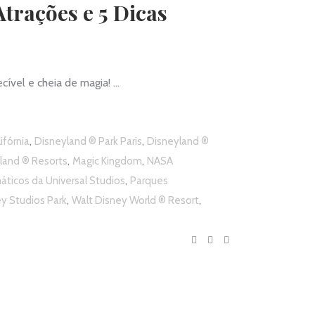
trações e 5 Dicas
ecível e cheia de magia!
,
,
ifórnia
Disneyland ® Park Paris
Disneyland ®
,
,
land ® Resorts
Magic Kingdom
NASA
,
ticos da Universal Studios
Parques
,
,
y Studios Park
Walt Disney World ® Resort