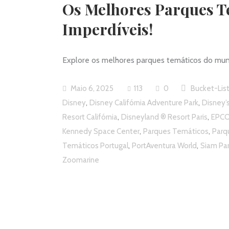
Os Melhores Parques Te
Imperdíveis!
Explore os melhores parques temáticos do mundo
Maio 6, 2025
113
0
Bucket-Lis
,
,
Disney
Disney Califórnia Adventure Park
Disney’
,
,
Resort Califórnia
Disneyland ® Resort Paris
EPC
,
,
Kennedy Space Center
Parques Temáticos
Parq
,
,
Temáticos Portugal
PortAventura World
Siam Pa
Zoomarine