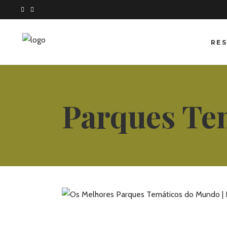
RES
Parques Te