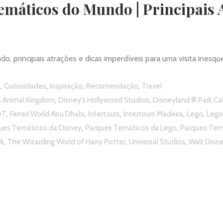
máticos do Mundo | Principais A
, principais atrações e dicas imperdíveis para uma visita inesqu
,
,
,
,
t
Curiosidades
Inspiração
Recomendação
Travel
,
,
s Animal Kingdom
Disney’s Hollywood Studios
Disneyland ® Park Cal
,
,
,
,
,
OT
Ferrari World Abu Dhabi
Intertours
Intertours Madeira
Lego
Lego
,
,
ues Temáticos da Disney
Parques Temáticos da Lego
Parques Temá
,
,
,
rk
The Wizarding World of Harry Potter
Universal Studios
Walt Disne