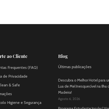
te ao Cliente
Blog
Últimas publicações
ntas Frequentes (FAQ)
ca de Privacidade
Descubra o Melhor Hotel para 
Clean & Safe
Lua de Mel Inesquecível na Ilha 
Madeira!
mações
Agosto 6, 2026
colo Higiene e Segurança
Programa Estudante Insular | Via