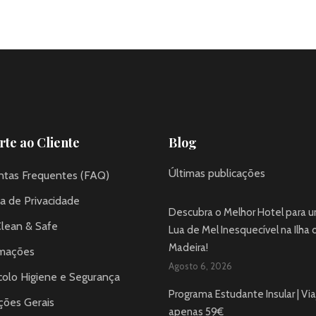
te ao Cliente
Blog
Últimas publicações
ntas Frequentes (FAQ)
ca de Privacidade
Descubra o Melhor Hotel para 
Clean & Safe
Lua de Mel Inesquecível na Ilha 
Madeira!
mações
Agosto 6, 2026
colo Higiene e Segurança
Programa Estudante Insular | Via
ções Gerais
apenas 59€