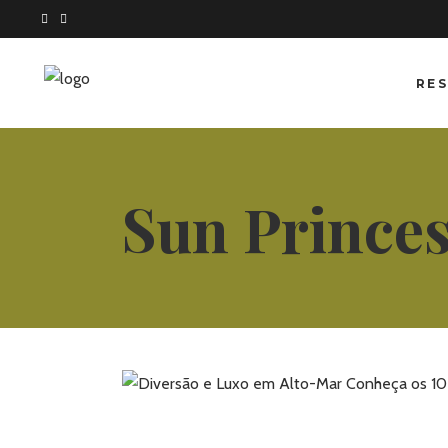
RES
Sun Prince