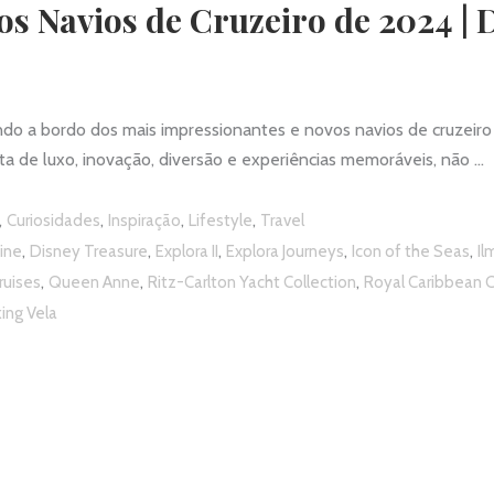
os Navios de Cruzeiro de 2024 | 
a bordo dos mais impressionantes e novos navios de cruzeiro d
ta de luxo, inovação, diversão e experiências memoráveis, não
,
,
,
,
Curiosidades
Inspiração
Lifestyle
Travel
,
,
,
,
,
Line
Disney Treasure
Explora II
Explora Journeys
Icon of the Seas
Il
,
,
,
ruises
Queen Anne
Ritz-Carlton Yacht Collection
Royal Caribbean C
king Vela