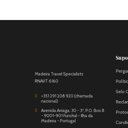
Supor
Pergu
Madeira Travel Specialists
RNAVT 6160
Políti
Selo 
+351 291 208 920 (chamada
nacional)
Recla
Avenida Arriaga, 30 - 3º, P.O. Box 8
Proto
- 9001-901 Funchal - Ilha da
Madeira - Portugal
Condi