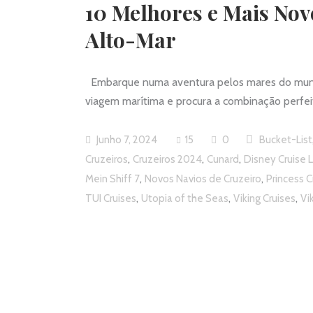
10 Melhores e Mais Nov
Alto-Mar
Embarque numa aventura pelos mares do mundo 
viagem marítima e procura a combinação perfei
Junho 7, 2024
15
0
Bucket-List
,
,
,
Cruzeiros
Cruzeiros 2024
Cunard
Disney Cruise 
,
,
Mein Shiff 7
Novos Navios de Cruzeiro
Princess C
,
,
,
TUI Cruises
Utopia of the Seas
Viking Cruises
Vi