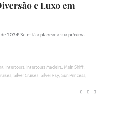
Diversão e Luxo em
e 2024! Se está a planear a sua próxima
,
,
,
,
ma
Intertours
Intertours Madeira
Mein Shiff
,
,
,
,
ruises
Silver Cruises
Silver Ray
Sun Princess