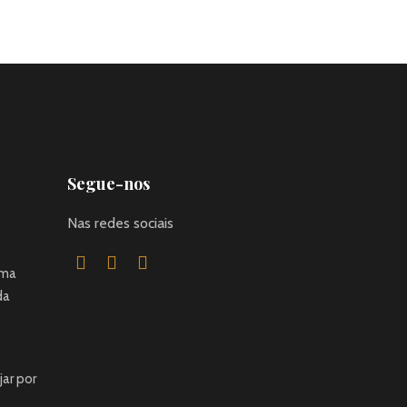
Segue-nos
Nas redes sociais
uma
da
jar por