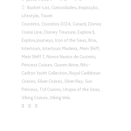
,
,
,
Bucket-List
Curiosidades
Inspiração
,
Lifestyle
Travel
,
,
,
Cruzeiros
Cruzeiros 2024
Cunard
Disney
,
,
,
Cruise Line
Disney Treasure
Explora II
,
,
,
Explora Journeys
Icon of the Seas
Ilma
,
,
,
Intertours
Intertours Madeira
Mein Shiff
,
,
Mein Shiff 7
Novos Navios de Cruzeiro
,
,
Princess Cruises
Queen Anne
Ritz-
,
Carlton Yacht Collection
Royal Caribbean
,
,
,
Cruises
Silver Cruises
Silver Ray
Sun
,
,
,
Princess
TUI Cruises
Utopia of the Seas
,
Viking Cruises
Viking Vela