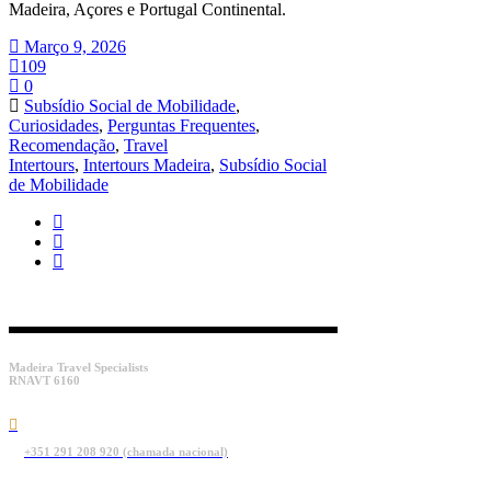
Madeira, Açores e Portugal Continental.
Março 9, 2026
109
0
Subsídio Social de Mobilidade
,
Curiosidades
,
Perguntas Frequentes
,
Recomendação
,
Travel
Intertours
,
Intertours Madeira
,
Subsídio Social
de Mobilidade
Madeira Travel Specialists
RNAVT 6160
+351 291 208 920 (chamada nacional)