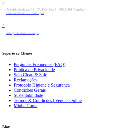
Avenida Arriaga, 30 - 3º, P.O. Box 8 - 9001-901 Funchal -
Ilha da Madeira - Portugal
info@intertours.com.pt
Suporte ao Cliente
Perguntas Frequentes (FAQ)
Política de Privacidade
Selo Clean & Safe
Reclamações
Protocolo Higiene e Segurança
Condições Gerais
Sustentabilidade
Termos & Condições | Vendas Online
Minha Conta
Blog