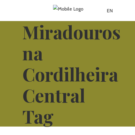
EN
Miradouros
na
Cordilheira
Central
Tag