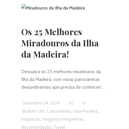
Os 25 Melhores
Miradouros da Ilha
da Madeira!
Descubra os 25 melhores miradouros da
Ilha da Madeira, com vistas panorâmicas
deslumbrantes que precisa de conhecer!
Setembro 24, 2024
67
0
,
,
,
Bucket-List
Curiosidades
Guia Madeira
,
,
Inspiração
Perguntas Frequentes
,
Recomendação
Travel