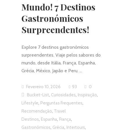
Mundo! 7 Destinos
Gastronómicos
Surpreendentes!
Explore 7 destinos gastronómicos
surpreendentes. Viaje pelos sabores do
mundo, desde Itália, França, Espanha,
Grécia, México, Japão e Peru.
Fevereiro 10, 2026
93
0
,
,
,
Bucket-List
Curiosidades
Inspiração
,
,
Lifestyle
Perguntas Frequentes
,
Recomendação
Travel
,
,
,
Destinos
Espanha
França
,
,
,
Gastronómicos
Grécia
Intertours