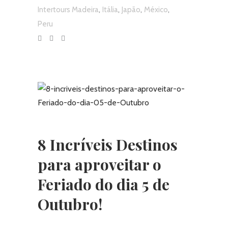
,
,
,
,
Intertours Madeira
Itália
Japão
México
Peru
8 Incríveis Destinos
para aproveitar o
Feriado do dia 5 de
Outubro!