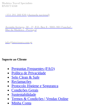
Madeira Travel Specialists
RNAVT 6160
+351 291 208 920 (chamada nacional)
Avenida Arriaga, 30 - 3º, P.O. Box 8 - 9001-901 Funchal -
Ilha da Madeira - Portugal
info@intertours.com.pt
Suporte ao Cliente
Perguntas Frequentes (FAQ)
Política de Privacidade
Selo Clean & Safe
Reclamações
Protocolo Higiene e Segurança
Condições Gerais
Sustentabilidade
Termos & Condições | Vendas Online
Minha Conta