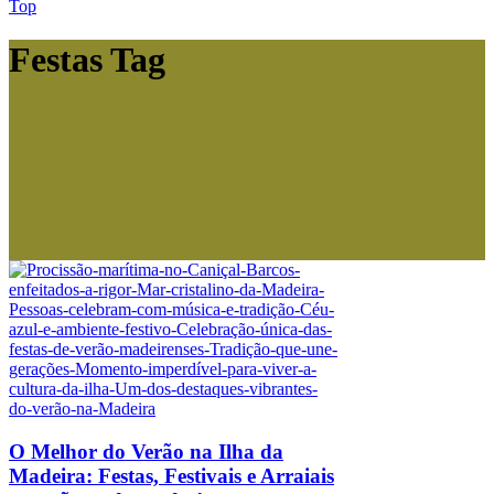
Top
Festas Tag
O Melhor do Verão na Ilha da
Madeira: Festas, Festivais e Arraiais