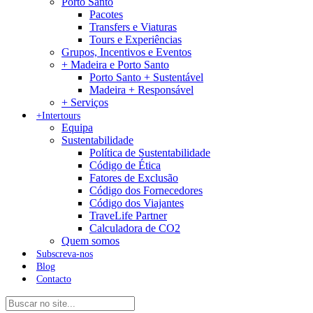
Porto Santo
Pacotes
Transfers e Viaturas
Tours e Experiências
Grupos, Incentivos e Eventos
+ Madeira e Porto Santo
Porto Santo + Sustentável
Madeira + Responsável
+ Serviços
+Intertours
Equipa
Sustentabilidade
Política de Sustentabilidade
Código de Ética
Fatores de Exclusão
Código dos Fornecedores
Código dos Viajantes
TraveLife Partner
Calculadora de CO2
Quem somos
Subscreva-nos
Blog
Contacto