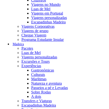
Cruzeiros
Viagens no Mundo
Luas de Mel
Viagens em Portugal
Viagens personalizadas
Escapadinhas Madeira
Viagens Corporativas
Viagens de grupo
Cheque Viagem
Programa Estudante Insular
Madeira
Pacotes
Luas de Mel
Viagens personalizadas
Excursões e Tours
Experiências
Gastronómicas
Culturais
Marítimas
Natureza e aventura
Passeios a pé e Levadas
Sobre Rodas
A dois
Transfers e Viaturas
Escapadinhas Madeira