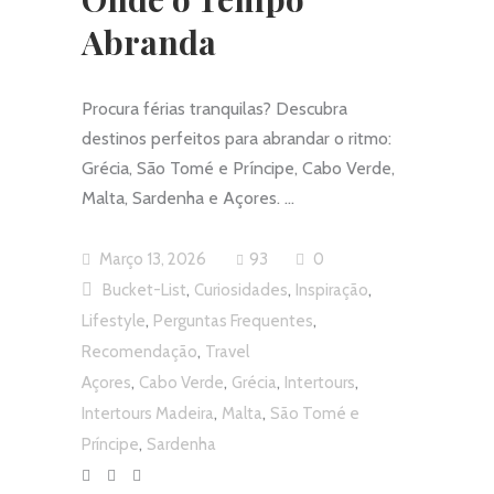
Abranda
Procura férias tranquilas? Descubra
destinos perfeitos para abrandar o ritmo:
Grécia, São Tomé e Príncipe, Cabo Verde,
Malta, Sardenha e Açores.
Março 13, 2026
93
0
,
,
,
Bucket-List
Curiosidades
Inspiração
,
,
Lifestyle
Perguntas Frequentes
,
Recomendação
Travel
,
,
,
,
Açores
Cabo Verde
Grécia
Intertours
,
,
Intertours Madeira
Malta
São Tomé e
,
Príncipe
Sardenha