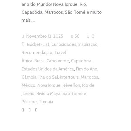
ano do Mundo! Nova Iorque, Rio,
Capadócia, Marrocos, São Tomé e muito
mais.
Novembro 12, 2025
56
0
,
,
,
Bucket-List
Curiosidades
Inspiração
,
Recomendação
Travel
,
,
,
,
África
Brasil
Cabo Verde
Capadócia
,
,
Estados Unidos da América
Fim do Ano
,
,
,
,
Gâmbia
Ilha do Sal
Intertours
Marrocos
,
,
,
México
Nova Iorque
Réveillon
Rio de
,
,
Janerio
Riviera Maya
São Tomé e
,
Príncipe
Turquia