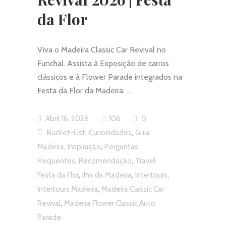
da Flor
Viva o Madeira Classic Car Revival no
Funchal. Assista à Exposição de carros
clássicos e à Flower Parade integrados na
Festa da Flor da Madeira.
Abril 16, 2026
106
0
,
,
Bucket-List
Curiosidades
Guia
,
,
Madeira
Inspiração
Perguntas
,
,
Frequentes
Recomendação
Travel
,
,
,
Festa da Flor
Ilha da Madeira
Intertours
,
Intertours Madeira
Madeira Classic Car
,
Revival
Madeira Flower Classic Auto
Parade