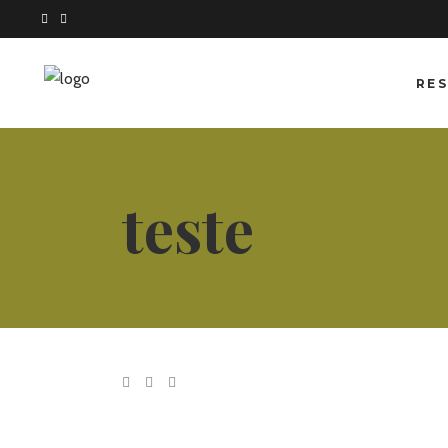
RES
teste