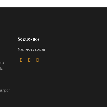
Segue-nos
Nas redes sociais
uma
da
jar por