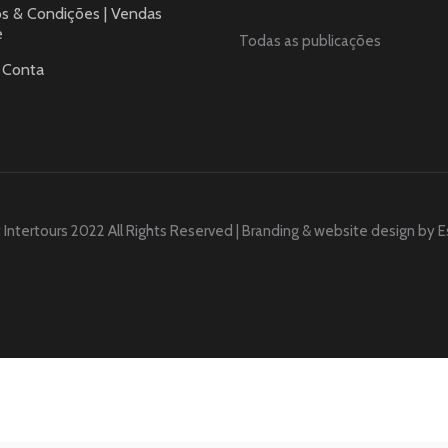
s & Condições | Vendas
e
Todas as publicações
 Conta
 Intertours 2022 All Rights Reserved | Branding & website design by
E