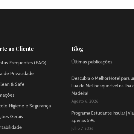
te ao Cliente
Blog
Últimas publicações
ntas Frequentes (FAQ)
ca de Privacidade
Descubra o Melhor Hotel para 
Clean & Safe
Lua de Mel Inesquecível na Ilha 
Madeira!
mações
Agosto 6, 2026
colo Higiene e Segurança
Programa Estudante Insular | Via
ções Gerais
apenas 59€
tabilidade
Julho 7, 2026