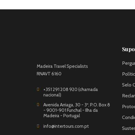
Supor
Pergu
Madeira Travel Specialists
RNAVT 6160
Políti
Selo 
+351 291 208 920 (chamada
nacional)
Recla
Avenida Arriaga, 30 - 3º, P.O. Box 8
Proto
- 9001-901 Funchal - Ilha da
Madeira - Portugal
Condi
info@intertours.com.pt
Susten