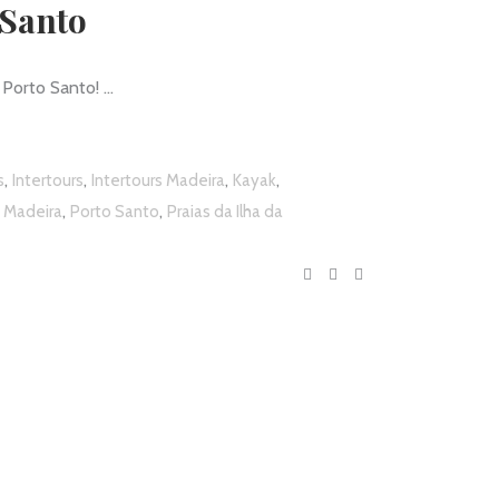
 Santo
o Porto Santo!
,
,
,
,
s
Intertours
Intertours Madeira
Kayak
,
,
 Madeira
Porto Santo
Praias da Ilha da