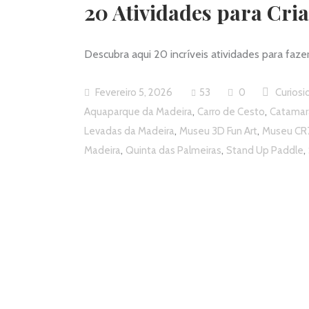
20 Atividades para Cri
Descubra aqui 20 incríveis atividades para faze
Fevereiro 5, 2026
53
0
Curios
,
,
Aquaparque da Madeira
Carro de Cesto
Catamar
,
,
Levadas da Madeira
Museu 3D Fun Art
Museu CR
,
,
,
Madeira
Quinta das Palmeiras
Stand Up Paddle