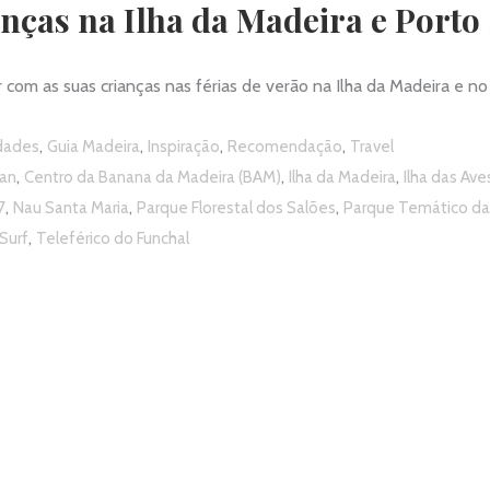
anças na Ilha da Madeira e Porto
r com as suas crianças nas férias de verão na Ilha da Madeira e n
,
,
,
,
idades
Guia Madeira
Inspiração
Recomendação
Travel
,
,
,
an
Centro da Banana da Madeira (BAM)
Ilha da Madeira
Ilha das Ave
,
,
,
7
Nau Santa Maria
Parque Florestal dos Salões
Parque Temático da
,
Surf
Teleférico do Funchal