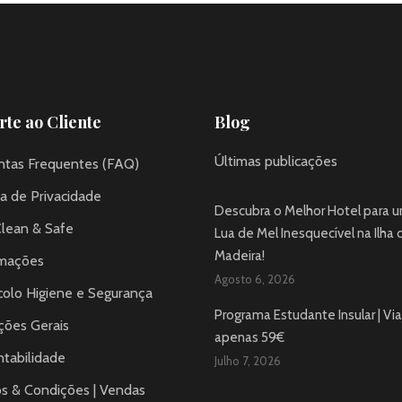
te ao Cliente
Blog
Últimas publicações
ntas Frequentes (FAQ)
ca de Privacidade
Descubra o Melhor Hotel para 
Clean & Safe
Lua de Mel Inesquecível na Ilha 
Madeira!
mações
Agosto 6, 2026
colo Higiene e Segurança
Programa Estudante Insular | Via
ções Gerais
apenas 59€
tabilidade
Julho 7, 2026
s & Condições | Vendas