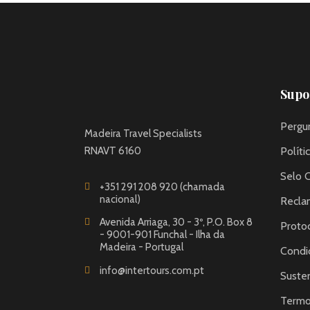
Supor
Pergu
Madeira Travel Specialists
RNAVT 6160
Políti
Selo 
+351 291 208 920 (chamada
nacional)
Recla
Avenida Arriaga, 30 - 3º, P.O. Box 8
Proto
- 9001-901 Funchal - Ilha da
Madeira - Portugal
Condi
info@intertours.com.pt
Susten
Termo