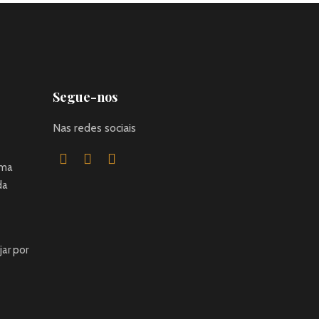
Segue-nos
Nas redes sociais
uma
da
jar por