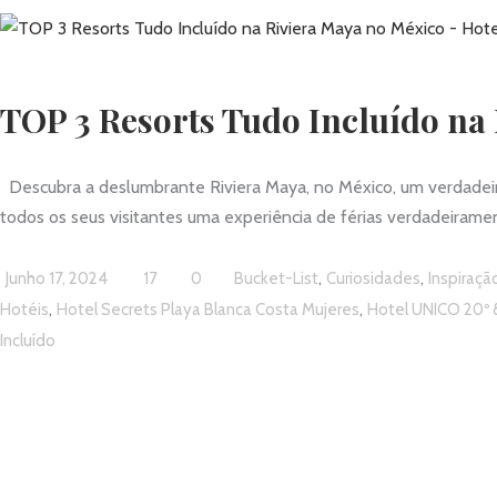
TOP 3 Resorts Tudo Incluído na
Descubra a deslumbrante Riviera Maya, no México, um verdadeiro 
todos os seus visitantes uma experiência de férias verdadeiram
,
,
Junho 17, 2024
17
0
Bucket-List
Curiosidades
Inspiraçã
,
,
Hotéis
Hotel Secrets Playa Blanca Costa Mujeres
Hotel UNICO 20º 
Incluído