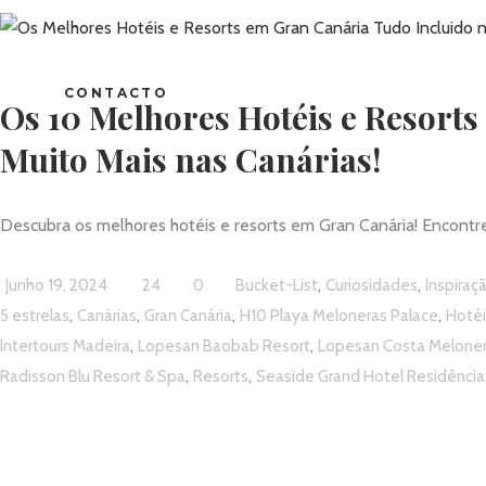
CONTACTO
Os 10 Melhores Hotéis e Resorts
Muito Mais nas Canárias!
Descubra os melhores hotéis e resorts em Gran Canária! Encontre
,
,
Junho 19, 2024
24
0
Bucket-List
Curiosidades
Inspiraç
,
,
,
,
5 estrelas
Canárias
Gran Canária
H10 Playa Meloneras Palace
Hotéi
,
,
Intertours Madeira
Lopesan Baobab Resort
Lopesan Costa Meloner
,
,
Radisson Blu Resort & Spa
Resorts
Seaside Grand Hotel Residência