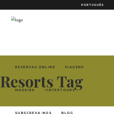
PORTUGUÊS
RESERVAS ONLINE
VIAGENS
Resorts Tag
MADEIRA
+INTERTOURS
SUBSCREVA-NOS
BLOG