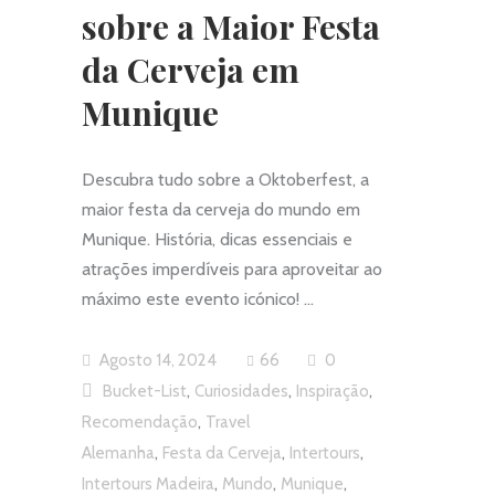
sobre a Maior Festa
da Cerveja em
Munique
Descubra tudo sobre a Oktoberfest, a
maior festa da cerveja do mundo em
Munique. História, dicas essenciais e
atrações imperdíveis para aproveitar ao
máximo este evento icónico!
Agosto 14, 2024
66
0
,
,
,
Bucket-List
Curiosidades
Inspiração
,
Recomendação
Travel
,
,
,
Alemanha
Festa da Cerveja
Intertours
,
,
,
Intertours Madeira
Mundo
Munique