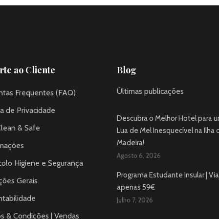
te ao Cliente
Blog
Últimas publicações
ntas Frequentes (FAQ)
ca de Privacidade
Descubra o Melhor Hotel para 
Clean & Safe
Lua de Mel Inesquecível na Ilha 
Madeira!
mações
Agosto 6, 2026
colo Higiene e Segurança
Programa Estudante Insular | Via
ções Gerais
apenas 59€
tabilidade
Julho 7, 2026
s & Condições | Vendas