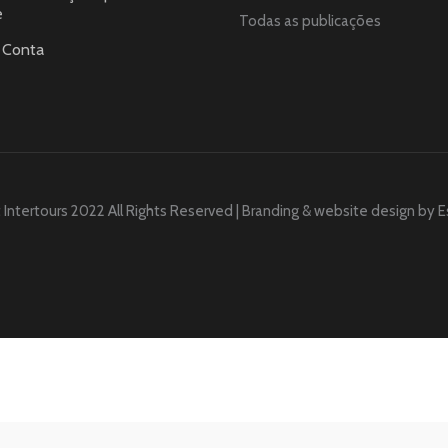
e
Todas as publicações
 Conta
 Intertours 2022 All Rights Reserved | Branding & website design by
E