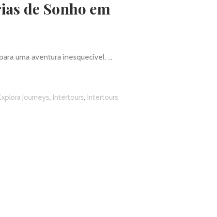
rias de Sonho em
 para uma aventura inesquecível.
,
,
Explora Journeys
Intertours
Intertours