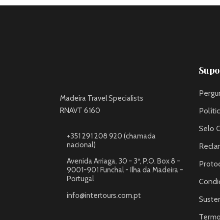
Supor
Pergu
Madeira Travel Specialists
RNAVT 6160
Políti
Selo 
+351 291 208 920 (chamada
nacional)
Recla
Avenida Arriaga, 30 - 3º, P.O. Box 8 -
Proto
9001-901 Funchal - Ilha da Madeira -
Portugal
Condi
info@intertours.com.pt
Susten
Termo