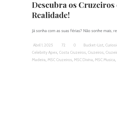
Descubra os Cruzeiros 
Realidade!
Já sonha com as suas férias? Não sonhe mais, r
,
Abril 1, 2025
72
0
Bucket-List
Curios
,
,
,
Celebrity Apex
Costa Cruzeiros
Cruzeiros
Cruzei
,
,
,
,
Madeira
MSC Cruzeiros
MSC Divina
MSC Musica