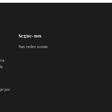
Segue-nos
Nas redes sociais
uma
da
jar por