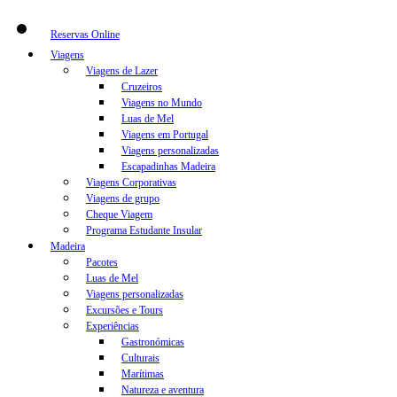
Reservas Online
Viagens
Viagens de Lazer
Cruzeiros
Viagens no Mundo
Luas de Mel
Viagens em Portugal
Viagens personalizadas
Escapadinhas Madeira
Viagens Corporativas
Viagens de grupo
Cheque Viagem
Programa Estudante Insular
Madeira
Pacotes
Luas de Mel
Viagens personalizadas
Excursões e Tours
Experiências
Gastronómicas
Culturais
Marítimas
Natureza e aventura