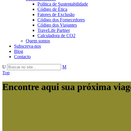
Política de Sustentabilidade
Código de Ética
Fatores de Exclusão
Código dos Fornecedores
Código dos Viajantes
TraveLife Partner
Calculadora de CO2
Quem somos
Subscreva-nos
Blog
Contacto
Top
Encontre aqui sua próxima via