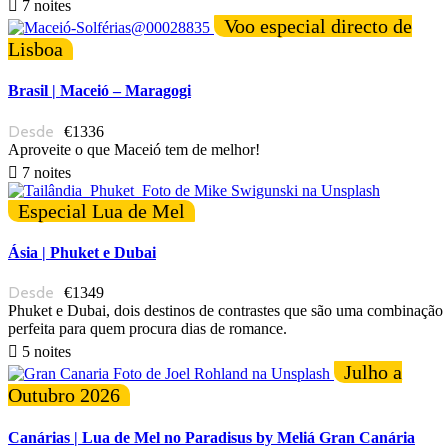
7 noites
Voo especial directo de
Lisboa
Brasil | Maceió – Maragogi
€1336
Aproveite o que Maceió tem de melhor!
7 noites
Especial Lua de Mel
Ásia | Phuket e Dubai
€1349
Phuket e Dubai, dois destinos de contrastes que são uma combinação
perfeita para quem procura dias de romance.
5 noites
Julho a
Outubro 2026
Canárias | Lua de Mel no Paradisus by Meliá Gran Canária