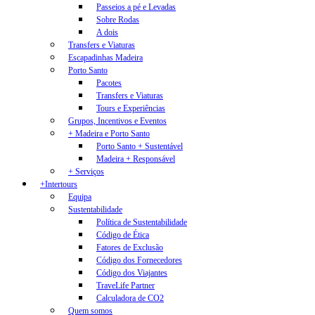
Passeios a pé e Levadas
Sobre Rodas
A dois
Transfers e Viaturas
Escapadinhas Madeira
Porto Santo
Pacotes
Transfers e Viaturas
Tours e Experiências
Grupos, Incentivos e Eventos
+ Madeira e Porto Santo
Porto Santo + Sustentável
Madeira + Responsável
+ Serviços
+Intertours
Equipa
Sustentabilidade
Política de Sustentabilidade
Código de Ética
Fatores de Exclusão
Código dos Fornecedores
Código dos Viajantes
TraveLife Partner
Calculadora de CO2
Quem somos