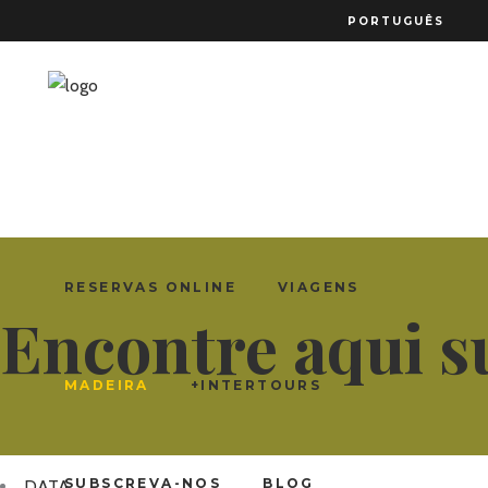
PORTUGUÊS
RESERVAS ONLINE
VIAGENS
Encontre aqui s
MADEIRA
+INTERTOURS
SUBSCREVA-NOS
BLOG
DATA