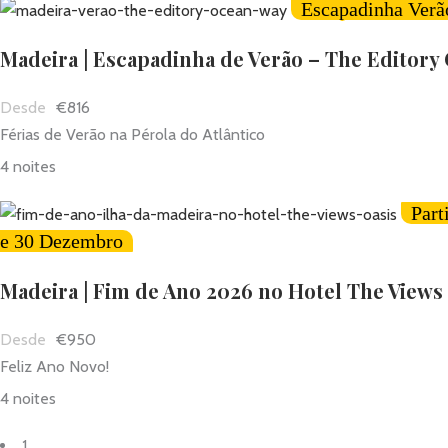
Escapadinha Verã
Madeira | Escapadinha de Verão – The Editory
€816
Férias de Verão na Pérola do Atlântico
4 noites
Part
e 30 Dezembro
Madeira | Fim de Ano 2026 no Hotel The Views
€950
Feliz Ano Novo!
4 noites
1